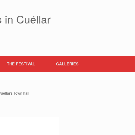
 in Cuéllar
THE FESTIVAL
GALLERIES
uéllar's Town hall