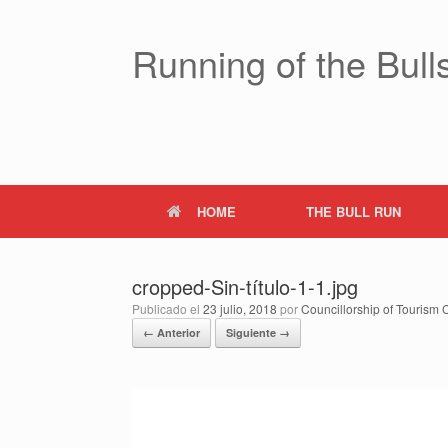
Saltar
al
contenido
Running of the Bulls
HOME
THE BULL RUN
cropped-Sin-título-1-1.jpg
Publicado el
23 julio, 2018
por
Councillorship of Tourism C
← Anterior
Siguiente →