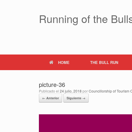
Saltar
al
contenido
Running of the Bulls
HOME
THE BULL RUN
picture-36
Publicado el
24 julio, 2018
por
Councillorship of Tourism C
← Anterior
Siguiente →