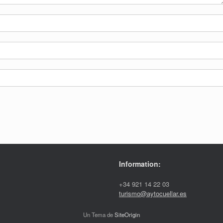
Information:
+34 921 14 22 03
turismo@aytocuellar.es
Un Tema de
SiteOrigin