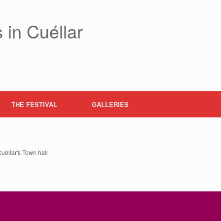
 in Cuéllar
THE FESTIVAL
GALLERIES
uéllar's Town hall